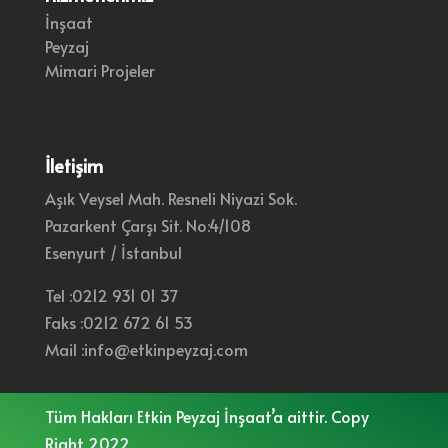
İnşaat
Peyzaj
Mimari Projeler
İletişim
Aşık Veysel Mah. Resneli Niyazi Sok.
Pazarkent Çarşı Sit. No:4/108
Esenyurt / İstanbul
Tel :0212 931 01 37
Faks :0212 672 61 53
Mail :info@etkinpeyzaj.com
Tüm Hakları Etkin Peyzaj İnşaat’a aittir. Copy
Right 2022