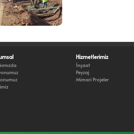
umsal
Hizmetlerimiz
kımızda
İnşaat
yonumuz
Peyzaj
yonumuz
Mimari Projeler
imiz